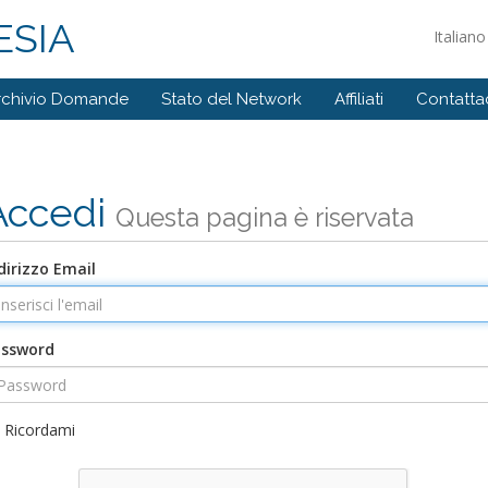
SIA
Italian
rchivio Domande
Stato del Network
Affiliati
Contattac
Accedi
Questa pagina è riservata
dirizzo Email
assword
Ricordami